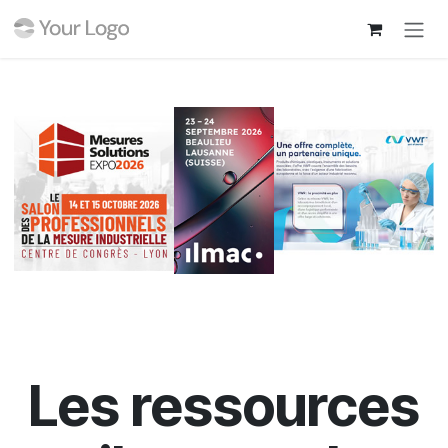
Se rendre au contenu
Les ressources