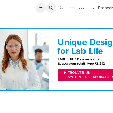
nements
Françai
+1 555-555-5556