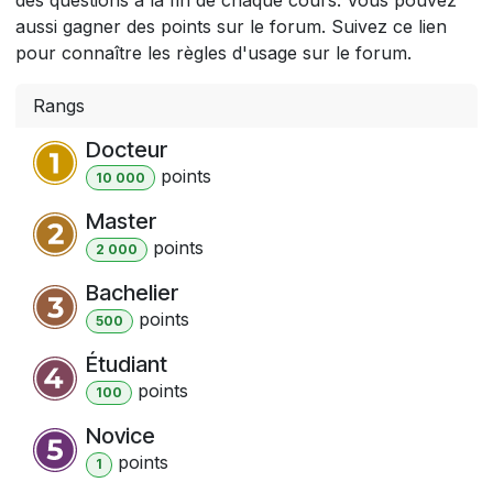
aussi gagner des points sur le forum. Suivez ce lien
pour connaître les règles d'usage sur le forum.
Rangs
Docteur
point
s
10 000
Master
point
s
2 000
Bachelier
point
s
500
Étudiant
point
s
100
Novice
point
s
1